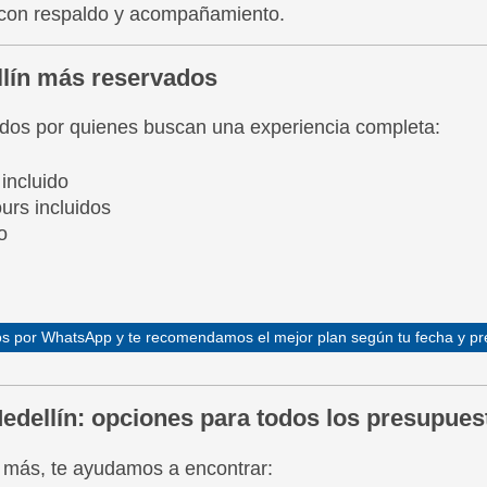
, con respaldo y acompañamiento.
llín más reservados
ridos por quienes buscan una experiencia completa:
incluido
urs incluidos
o
s por WhatsApp y te recomendamos el mejor plan según tu fecha y p
edellín: opciones para todos los presupues
e más, te ayudamos a encontrar: