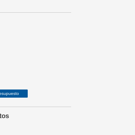
resupuesto
tos