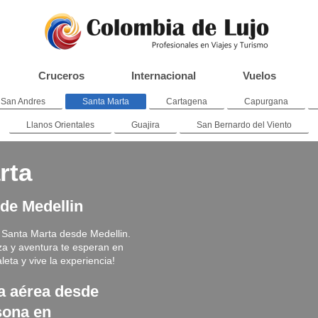
Cruceros
Internacional
Vuelos
San Andres
Santa Marta
Cartagena
Capurgana
Llanos Orientales
Guajira
San Bernardo del Viento
rta
de Medellin
a Santa Marta desde Medellin.
za y aventura te esperan en
eta y vive la experiencia!
a aérea desde
sona en