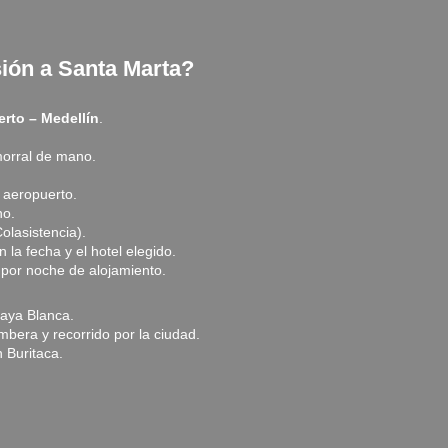
sión a Santa Marta?
erto – Medellín
.
morral de mano.
 aeropuerto.
no.
olasistencia).
la fecha y el hotel elegido.
por noche de alojamiento.
laya Blanca.
bera y recorrido por la ciudad.
 Buritaca.