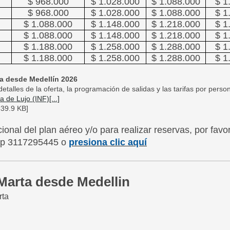
$ 968.000
$ 1.028.000
$ 1.088.000
$ 1
$ 968.000
$ 1.028.000
$ 1.088.000
$ 1
$ 1.088.000
$ 1.148.000
$ 1.218.000
$ 1
$ 1.088.000
$ 1.148.000
$ 1.218.000
$ 1
$ 1.188.000
$ 1.258.000
$ 1.288.000
$ 1
$ 1.188.000
$ 1.258.000
$ 1.288.000
$ 1
a desde Medellín 2026
detalles de la oferta, la programación de salidas y las tarifas por pers
de Lujo (INF)[...]
39.9 KB]
ional del plan aéreo y/o para realizar reservas, por fav
app 3117295445 o
presiona clic aquí
Marta desde Medellin
rta