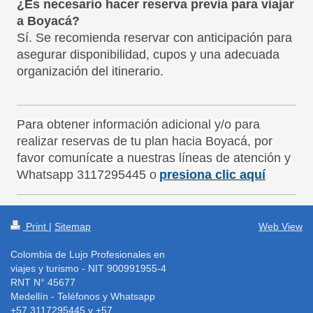
¿Es necesario hacer reserva previa para viajar
a Boyacá?
Sí. Se recomienda reservar con anticipación para
asegurar disponibilidad, cupos y una adecuada
organización del itinerario.
Para obtener información adicional y/o para
realizar reservas de tu plan hacia Boyacá, por
favor comunícate a nuestras líneas de atención y
Whatsapp 3117295445 o
presiona clic aquí
Print
|
Sitemap
Web View
Colombia de Lujo Profesionales en
viajes y turismo - NIT 900991955-4
RNT N° 45677
Medellín - Teléfonos y Whatsapp
+57 3117295445 y +57