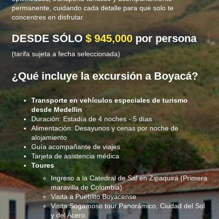
permanente, cuidando cada detalle para que solo te
concentres en disfrutar.
DESDE SÓLO
$ 945,000
por persona
(tarifa sujeta a fecha seleccionada)
¿Qué incluye la excursión a Boyacá?
Transporte en vehículos especiales de turismo
desde Medellin
Duración: Estadía de 4 noches - 5 días
Alimentación: Desayunos y cenas por noche de
alojamiento
Guía acompañante de viajes
Tarjeta de asistencia médica
Toures​
Ingreso a la Catedral de Sal en Zipaquirá (Primera
maravilla de Colombia)
Visita a Pueblito Boyacense
Visita Sogamoso tour Panorámico, Ciudad del Sol
y del Acero.